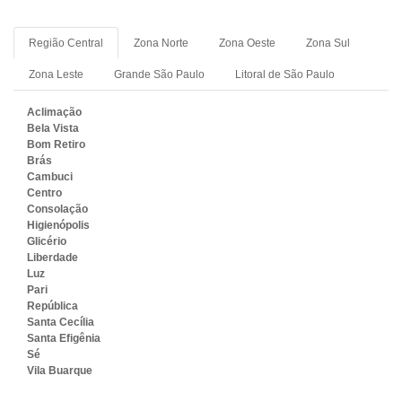
Região Central
Zona Norte
Zona Oeste
Zona Sul
Zona Leste
Grande São Paulo
Litoral de São Paulo
Aclimação
Bela Vista
Bom Retiro
Brás
Cambuci
Centro
Consolação
Higienópolis
Glicério
Liberdade
Luz
Pari
República
Santa Cecília
Santa Efigênia
Sé
Vila Buarque