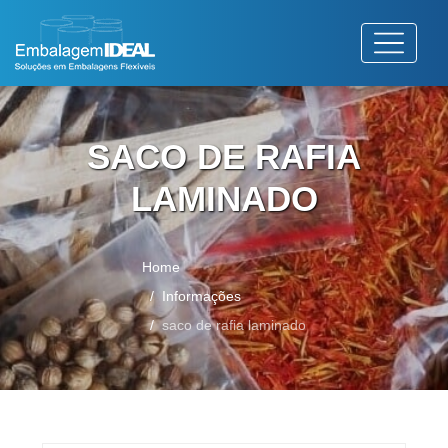
SACO DE RAFIA
LAMINADO
Home
Informações
saco de rafia laminado