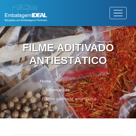
FILME ADITIVADO
ANTIESTÁTICO
Home
Informações
filme aditivado antiestático