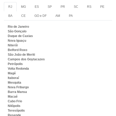
RJ
MG
ES
SP
PR
SC
RS
PE
BA
CE
GO e DF
AM
PA
Rio de Janeiro
São Gonçalo
Duque de Caxias
Nova Iguaçu
Niterói
Belford Roxo
São João de Meriti
Campos dos Goytacazes
Petrópolis
Volta Redonda
Magé
Itaboraí
Mesquita
Nova Friburgo
Barra Mansa
Macaé
Cabo Frio
Nilópolis
Teresópolis
Resende