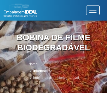
BOBINA DE FILME
BIODEGRADÁVEL
Home
Informações
bobina de filme biodegradável