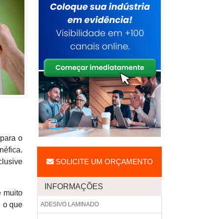
 para o
néfica.
lusive
SOLICITE UM ORÇAMENTO
INFORMAÇÕES
é muito
, o que
ADESIVO LAMINADO