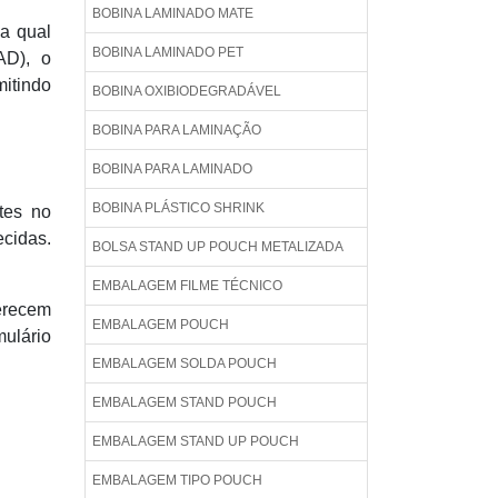
BOBINA LAMINADO MATE
a qual
BOBINA LAMINADO PET
AD), o
mitindo
BOBINA OXIBIODEGRADÁVEL
BOBINA PARA LAMINAÇÃO
BOBINA PARA LAMINADO
BOBINA PLÁSTICO SHRINK
tes no
ecidas.
BOLSA STAND UP POUCH METALIZADA
EMBALAGEM FILME TÉCNICO
ferecem
EMBALAGEM POUCH
mulário
EMBALAGEM SOLDA POUCH
EMBALAGEM STAND POUCH
EMBALAGEM STAND UP POUCH
EMBALAGEM TIPO POUCH