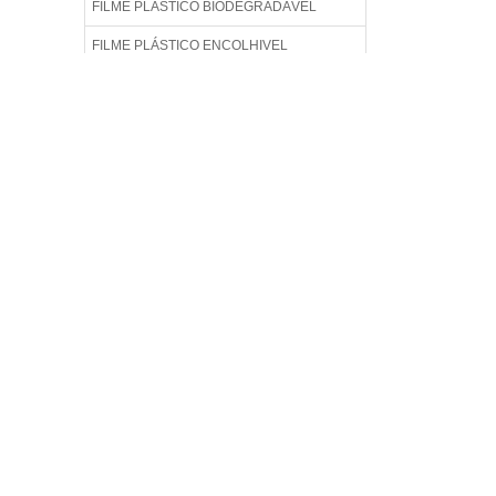
FILME PLÁSTICO BIODEGRADÁVEL
FILME PLÁSTICO ENCOLHIVEL
FILME PLÁSTICO GOFRADO
FILME PLÁSTICO LAMINADO
FILME PLÁSTICO TÉCNICO
FILME POLIETILENO GOFRADO
FILME TÉCNICO
FILME TÉCNICO DE POLIETILENO
FILME TÉCNICO IMPRESSO
FILME TÉCNICO PARA EMPACOTAMENTO
AUTOMÁTICO
FILME TÉCNICO PARA EMPACOTAMENTO
DE LÍQUIDOS
FILME TÉCNICO PP