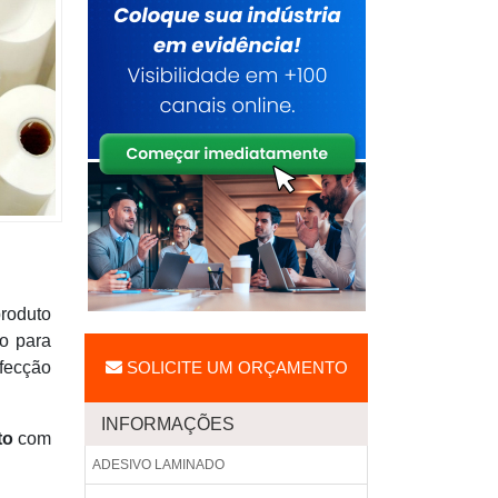
produto
o para
nfecção
SOLICITE UM ORÇAMENTO
INFORMAÇÕES
to
com
ADESIVO LAMINADO