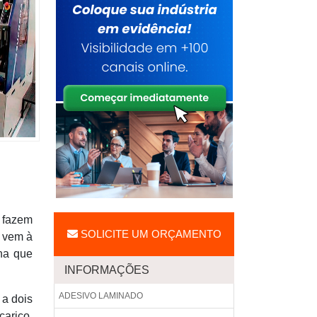
e fazem
SOLICITE UM ORÇAMENTO
e vem à
na que
INFORMAÇÕES
ADESIVO LAMINADO
 a dois
çarico.