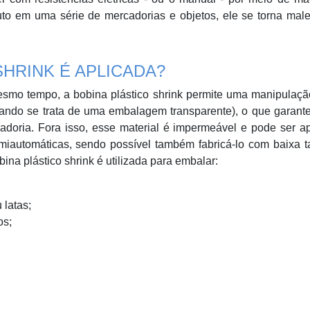
uto em uma série de mercadorias e objetos, ele se torna mal
SHRINK É APLICADA?
 mesmo tempo, a bobina plástico shrink permite uma manipulaç
uando se trata de uma embalagem transparente), o que garant
adoria. Fora isso, esse material é impermeável e pode ser a
miautomáticas, sendo possível também fabricá-lo com baixa t
ina plástico shrink é utilizada para embalar:
 latas;
os;