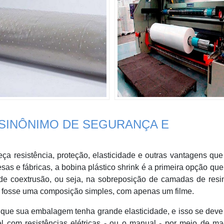
 SINÔNIMO DE SEGURANÇA E
 resistência, proteção, elasticidade e outras vantagens qu
sas e fábricas, a bobina plástico shrink é a primeira opção qu
de coextrusão, ou seja, na sobreposição de camadas de resi
e fosse uma composição simples, com apenas um filme.
e que sua embalagem tenha grande elasticidade, e isso se deve
l com resistências elétricas - ou o manual - por meio de ma