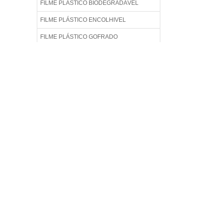
FILME PLÁSTICO BIODEGRADÁVEL
FILME PLÁSTICO ENCOLHIVEL
FILME PLÁSTICO GOFRADO
FILME PLÁSTICO LAMINADO
FILME PLÁSTICO TÉCNICO
FILME POLIETILENO GOFRADO
FILME TÉCNICO
FILME TÉCNICO DE POLIETILENO
FILME TÉCNICO IMPRESSO
FILME TÉCNICO PARA EMPACOTAMENTO
AUTOMÁTICO
FILME TÉCNICO PARA EMPACOTAMENTO
DE LÍQUIDOS
FILME TÉCNICO PP