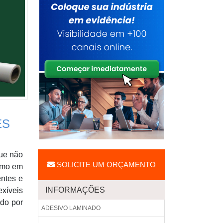
ES
ue não
SOLICITE UM ORÇAMENTO
como em
entes e
INFORMAÇÕES
exíveis
ido por
ADESIVO LAMINADO