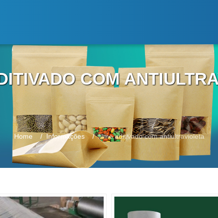
DITIVADO COM ANTIULTR
Home
Informações
filme aditivado com antiultravioleta