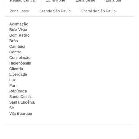
Região Central
Zona Norte
Zona Oeste
Zona Sul
Zona Leste
Grande São Paulo
Litoral de São Paulo
Aclimação
Bela Vista
Bom Retiro
Brás
Cambuci
Centro
Consolação
Higienópolis
Glicério
Liberdade
Luz
Pari
República
Santa Cecília
Santa Efigênia
Sé
Vila Buarque