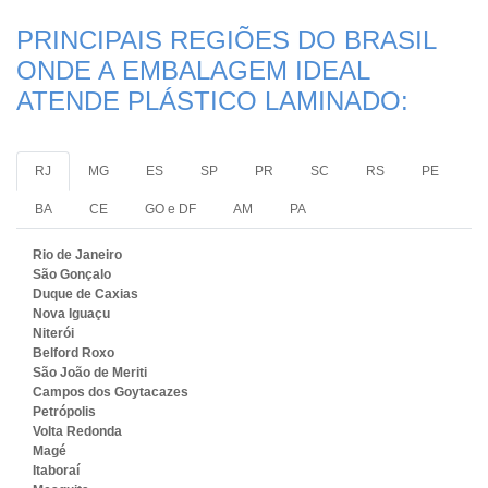
PRINCIPAIS REGIÕES DO BRASIL
ONDE A EMBALAGEM IDEAL
ATENDE PLÁSTICO LAMINADO:
RJ
MG
ES
SP
PR
SC
RS
PE
BA
CE
GO e DF
AM
PA
Rio de Janeiro
São Gonçalo
Duque de Caxias
Nova Iguaçu
Niterói
Belford Roxo
São João de Meriti
Campos dos Goytacazes
Petrópolis
Volta Redonda
Magé
Itaboraí