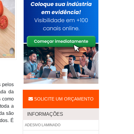
s pelos
ada da
s como
SOLICITE UM ORÇAMENTO
toda a
nda são
INFORMAÇÕES
ídos. É
ADESIVO LAMINADO