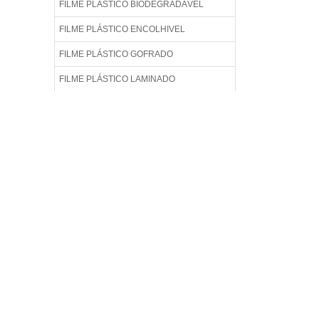
FILME PLÁSTICO BIODEGRADÁVEL
FILME PLÁSTICO ENCOLHIVEL
FILME PLÁSTICO GOFRADO
FILME PLÁSTICO LAMINADO
FILME PLÁSTICO TÉCNICO
FILME POLIETILENO GOFRADO
FILME TÉCNICO
FILME TÉCNICO DE POLIETILENO
FILME TÉCNICO IMPRESSO
FILME TÉCNICO PARA EMPACOTAMENTO
AUTOMÁTICO
FILME TÉCNICO PARA EMPACOTAMENTO
DE LÍQUIDOS
FILME TÉCNICO PP