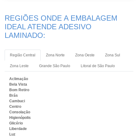
REGIÕES ONDE A EMBALAGEM
IDEAL ATENDE ADESIVO
LAMINADO:
Região Central
Zona Norte
Zona Oeste
Zona Sul
Zona Leste
Grande São Paulo
Litoral de São Paulo
Aclimação
Bela Vista
Bom Retiro
Brás
Cambuci
Centro
Consolação
Higienópolis
Glicério
Liberdade
Luz