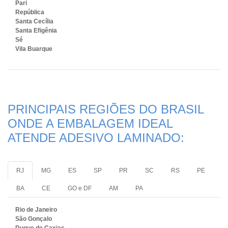
Pari
República
Santa Cecília
Santa Efigênia
Sé
Vila Buarque
PRINCIPAIS REGIÕES DO BRASIL
ONDE A EMBALAGEM IDEAL
ATENDE ADESIVO LAMINADO:
RJ
MG
ES
SP
PR
SC
RS
PE
BA
CE
GO e DF
AM
PA
Rio de Janeiro
São Gonçalo
Duque de Caxias