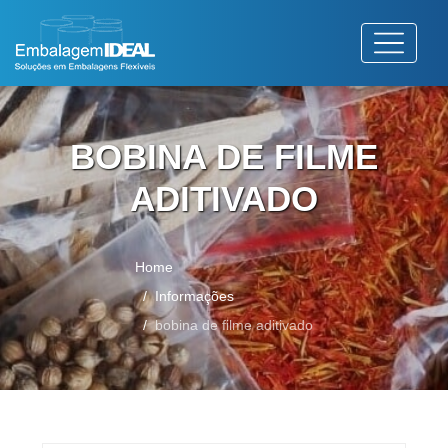
BOBINA DE FILME
ADITIVADO
Home
Informações
bobina de filme aditivado