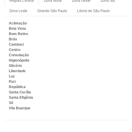
Região Central
Zona Norte
Zona Oeste
Zona Sul
Zona Leste
Grande São Paulo
Litoral de São Paulo
Aclimação
Bela Vista
Bom Retiro
Brás
Cambuci
Centro
Consolação
Higienópolis
Glicério
Liberdade
Luz
Pari
República
Santa Cecília
Santa Efigênia
Sé
Vila Buarque