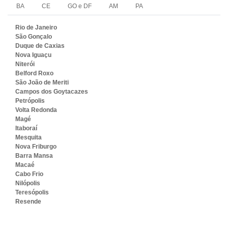
BA
CE
GO e DF
AM
PA
Rio de Janeiro
São Gonçalo
Duque de Caxias
Nova Iguaçu
Niterói
Belford Roxo
São João de Meriti
Campos dos Goytacazes
Petrópolis
Volta Redonda
Magé
Itaboraí
Mesquita
Nova Friburgo
Barra Mansa
Macaé
Cabo Frio
Nilópolis
Teresópolis
Resende