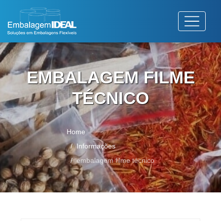
EMBALAGEM FILME
TÉCNICO
Home
Informações
embalagem filme técnico