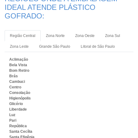
IDEAL ATENDE PLÁSTICO
GOFRADO:
Região Central
Zona Norte
Zona Oeste
Zona Sul
Zona Leste
Grande São Paulo
Litoral de São Paulo
Aclimação
Bela Vista
Bom Retiro
Brás
Cambuci
Centro
Consolação
Higienópolis
Glicério
Liberdade
Luz
Pari
República
Santa Cecília
Santa Efigênia