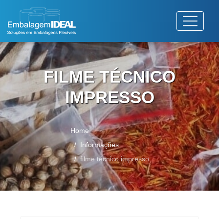
FILME TÉCNICO
IMPRESSO
Home
Informações
filme técnico impresso