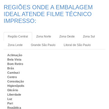
REGIÕES ONDE A EMBALAGEM
IDEAL ATENDE FILME TÉCNICO
IMPRESSO:
Região Central
Zona Norte
Zona Oeste
Zona Sul
Zona Leste
Grande São Paulo
Litoral de São Paulo
Aclimação
Bela Vista
Bom Retiro
Brás
Cambuci
Centro
Consolação
Higienópolis
Glicério
Liberdade
Luz
Pari
República