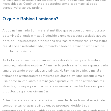
necessidades. Continue lendo e descubra como esse material pode
agregar valor ao seu projeto.
O que é Bobina Laminada?
A bobina laminada é um material metálico que passou por um processo
de laminação, onde o metal é reduzido a uma espessura desejada através
de rolos. Esse processo proporciona diversas características, como
maior
resistência
e
maleabilidade
, tornando a bobina laminada uma escolha
popular na indústria.
As bobinas laminadas podem ser feitas de diferentes tipos de metais,
como
aço
,
alumínio
e
cobre
. A laminação pode ser a frio ou a quente, cada
uma oferecendo propriedades distintas. Na laminação a frio, o metal é
trabalhado a temperaturas ambiente, resultando em uma superfície mais
lisa e precisa, enquanto a laminação a quente é realizada a temperaturas
elevadas, o que proporciona um processamento mais fácil e é ideal para
produtos de grandes dimensões.
Além disso, a bobina laminada é amplamente utilizada na fabricação de
componentes, chapas e vários outros produtos, devido à sua
versatilidade
. Sua popularidade nas indústrias se deve, em grande parte, à