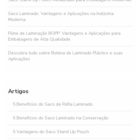
Saco Laminado: Vantagens e Aplicações na Indústria
Moderna
Filme de Laminação BOPP: Vantagens e Aplicações para
Embalagens de Alta Qualidade
Descubra tudo sobre Bobina de Laminado Plástico e suas
Aplicações
Bobina laminado PET é essencial para embalagens
sustentáveis e eficientes
Artigos
Bobina laminada: tudo o que você precisa saber para sua
aplicação
5 Benefícios do Saco de Ráfia Laminado
Descubra Tudo Sobre a Bobina Laminada a Quente e Suas
Aplicações
5 Benefícios do Saco Laminado na Conservação
5 Vantagens do Saco Stand Up Pouch