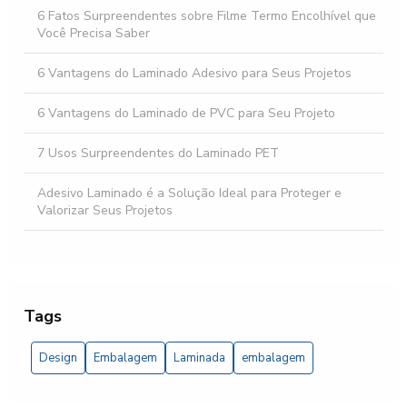
6 Fatos Surpreendentes sobre Filme Termo Encolhível que
Você Precisa Saber
6 Vantagens do Laminado Adesivo para Seus Projetos
6 Vantagens do Laminado de PVC para Seu Projeto
7 Usos Surpreendentes do Laminado PET
Adesivo Laminado é a Solução Ideal para Proteger e
Valorizar Seus Projetos
Adesivo Laminado: Como Escolher o Melhor para Seus
Projetos de Personalização
Adesivo Laminado: Vantagens e Aplicações para Diversos
Tags
Projetos
Design
Embalagem
Laminada
embalagem
Benefícios do Saco Laminado Zip
Bobina de Filme Aditivado: Vantagens e Aplicações