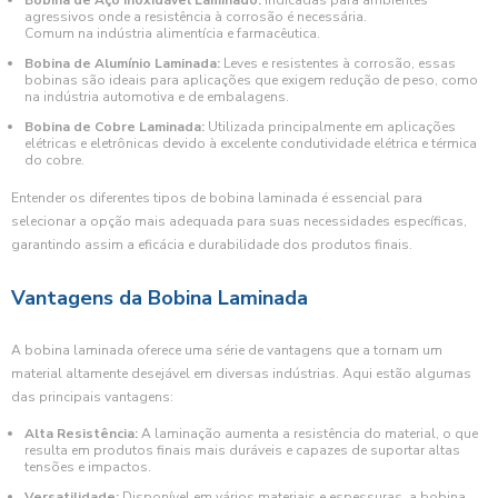
Bobina de Aço Inoxidável Laminado:
Indicadas para ambientes
agressivos onde a resistência à corrosão é necessária.
Comum na indústria alimentícia e farmacêutica.
Bobina de Alumínio Laminada:
Leves e resistentes à corrosão, essas
bobinas são ideais para aplicações que exigem redução de peso, como
na indústria automotiva e de embalagens.
Bobina de Cobre Laminada:
Utilizada principalmente em aplicações
elétricas e eletrônicas devido à excelente condutividade elétrica e térmica
do cobre.
Entender os diferentes tipos de bobina laminada é essencial para
selecionar a opção mais adequada para suas necessidades específicas,
garantindo assim a eficácia e durabilidade dos produtos finais.
Vantagens da Bobina Laminada
A bobina laminada oferece uma série de vantagens que a tornam um
material altamente desejável em diversas indústrias. Aqui estão algumas
das principais vantagens:
Alta Resistência:
A laminação aumenta a resistência do material, o que
resulta em produtos finais mais duráveis e capazes de suportar altas
tensões e impactos.
Versatilidade:
Disponível em vários materiais e espessuras, a bobina