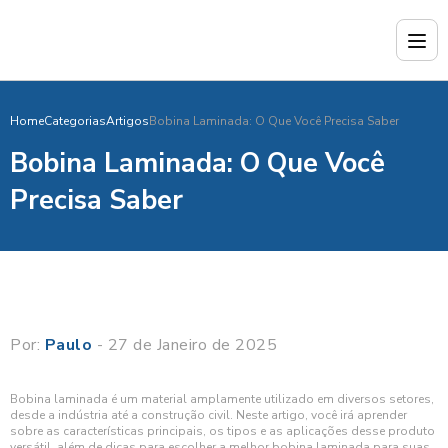
Home
Categorias
Artigos
Bobina Laminada: O Que Você Precisa Saber
Bobina Laminada: O Que Você
Precisa Saber
Por:
Paulo
- 27 de Janeiro de 2025
Bobina laminada é um material amplamente utilizado em diversos setores,
desde a indústria até a construção civil. Neste artigo, você irá aprender
sobre as características principais, os tipos e as aplicações desse produto
versátil, além de dicas para escolher a melhor bobina laminada para suas